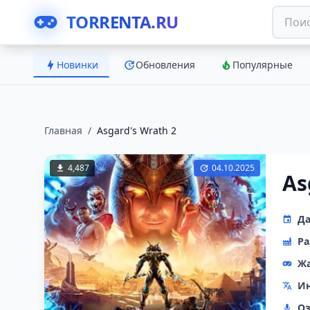
TORRENTA.RU
Новинки
Обновления
Популярные
Главная
/
Asgard's Wrath 2
4,487
04.10.2025
As
Да
Ра
Ж
Ин
Оз