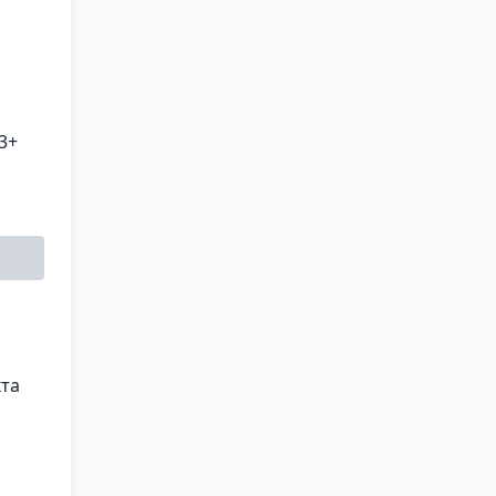
3+
кта