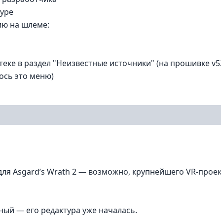
туре
ию на шлеме:
теке в раздел "Неизвестные источники" (на прошивке v5
ось это меню)
для Asgard’s Wrath 2 — возможно, крупнейшего VR-прое
ый — его редактура уже началась.