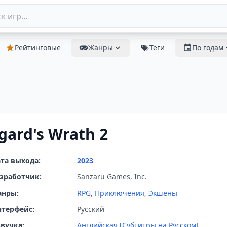
Рейтинговые
Жанры
Теги
По годам
gard's Wrath 2
та выхода:
2023
зработчик:
Sanzaru Games, Inc.
анры:
RPG
,
Приключения
,
Экшены
терфейс:
Русский
вучка:
Английская [Субтитры на Русском]