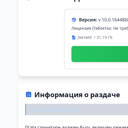
Версия:
v 10.0.16448
Лицензия (Таблетка: Не треб
.torrent
• 31.19 ГБ
Информация о раздаче
Установка и запуск:
0) На гарнитуре должен быть включён режи