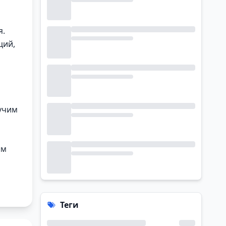
я.
ций,
гучим
ым
Теги