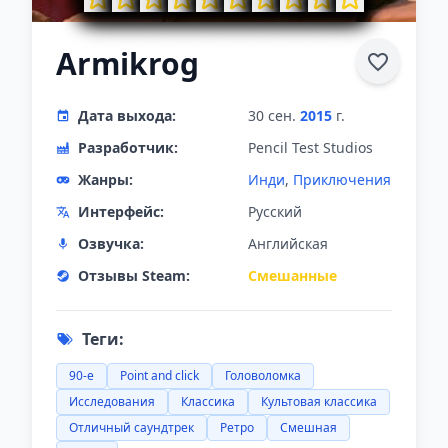
Armikrog
Дата выхода:
30 сен.
2015
г.
Разработчик:
Pencil Test Studios
Жанры:
Инди
,
Приключения
Интерфейс:
Русский
Озвучка:
Английская
Отзывы Steam:
Смешанные
Теги:
90-е
Point and click
Головоломка
Исследования
Классика
Культовая классика
Отличный саундтрек
Ретро
Смешная