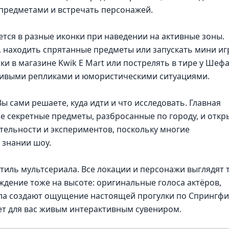
 предметами и встречать персонажей.
тся в разные иконки при наведении на активные зоны.
ь, находить спрятанные предметы или запускать мини иг
и в магазине Kwik E Mart или пострелять в тире у Шеф
живыми репликами и юмористическими ситуациями.
ы сами решаете, куда идти и что исследовать. Главная
се секретные предметы, разбросанные по городу, и откр
ательности и экспериментов, поскольку многие
 знании шоу.
иль мультсериала. Все локации и персонажи выглядят т
ждение тоже на высоте: оригинальные голоса актёров,
ала создают ощущение настоящей прогулки по Спрингфи
нет для вас живым интерактивным сувениром.