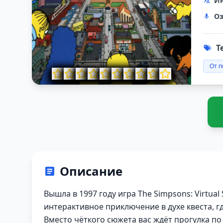
Ин
Оз
Т
От п
Описание
Вышла в 1997 году игра The Simpsons: Virtual S
интерактивное приключение в духе квеста, 
Вместо чёткого сюжета вас ждёт прогулка п