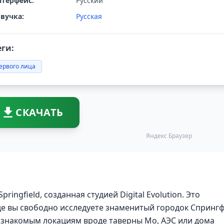
терфейс:
Русский
вучка:
Русская
еги:
ервого лица
СКАЧАТЬ
Яндекс Браузер
pringfield, созданная студией Digital Evolution. Это
где вы свободно исследуете знаменитый городок Спрингф
о знакомым локациям вроде таверны Мо, АЭС или дома