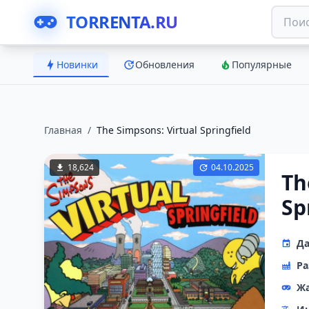
TORRENTA.RU
Новинки
Обновления
Популярные
Главная
/
The Simpsons: Virtual Springfield
18,624
04.10.2025
Th
Sp
Да
Ра
Ж