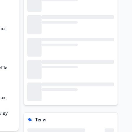
ры.
а
ыть
ак,
лду.
Теги