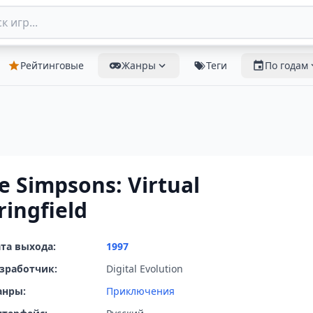
Рейтинговые
Жанры
Теги
По годам
e Simpsons: Virtual
ringfield
та выхода:
1997
зработчик:
Digital Evolution
анры:
Приключения